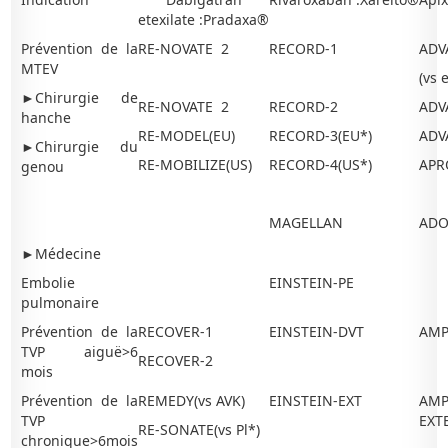
etexilate :Pradaxa®
Prévention de la
RE-NOVATE 2
RECORD-1
ADV
MTEV
(vs 
►Chirurgie de
RE-NOVATE 2
RECORD-2
ADV
hanche
RE-MODEL(EU)
RECORD-3(EU*)
ADV
►Chirurgie du
RE-MOBILIZE(US)
RECORD-4(US*)
APR
genou
MAGELLAN
ADO
►Médecine
Embolie
EINSTEIN-PE
pulmonaire
Prévention de la
RECOVER-1
EINSTEIN-DVT
AMP
TVP aiguë>6
RECOVER-2
mois
Prévention de la
REMEDY(vs AVK)
EINSTEIN-EXT
AMP
TVP
EXT
RE-SONATE(vs Pl*)
chronique>6mois