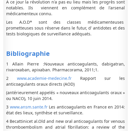
A ce jour la révolution n'a pas eu lieu mais les progrès sont
notables. Ils viennent en complément de l'arsenal
médicamenteux connu.
Les A.O.D* sont des classes médicamenteuses
prometteuses sous réserve dans le futur, d' antidotes et des
tests biologiques de surveillance adéquats.
Bibliographie
1 Allain Pierre :Nouveaux anticoagulants, dabigatran,
rivaroxaban, apixaban. Pharmacorama, 2011;1.
2
www.academie-medecine.fr
Rapport sur les
anticoagulants oraux directs (AOD)
(antérieurement appelés « nouveaux anticoagulants oraux »
ou NACO), 10 juin 2014.
3
www.ansm.sante.fr
Les anticoagulants en France en 2014:
état des lieux, synthèse et surveillance.
4 Becattinicet al.Old and new oral anticoagulants for venous
thromboembolism and atrial fibrillation: a review of the