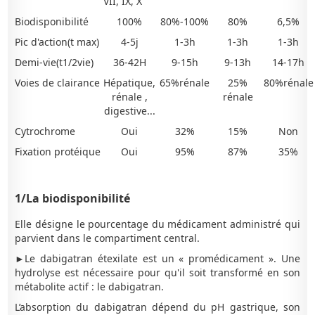
VII, IX, X
Biodisponibilité
100%
80%-100%
80%
6,5%
Pic d'action(t max)
4-5j
1-3h
1-3h
1-3h
Demi-vie(t1/2vie)
36-42H
9-15h
9-13h
14-17h
Voies de clairance
Hépatique,
65%rénale
25%
80%rénale
rénale ,
rénale
digestive...
Cytrochrome
Oui
32%
15%
Non
Fixation protéique
Oui
95%
87%
35%
1/La biodisponibilité
Elle désigne le pourcentage du médicament administré qui
parvient dans le compartiment central.
►Le dabigatran étexilate est un « promédicament ». Une
hydrolyse est nécessaire pour qu'il soit transformé en son
métabolite actif : le dabigatran.
L’absorption du dabigatran dépend du pH gastrique, son