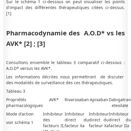
Sur le schéma 1 ci-dessous on peut visualiser les points
d'impact des différentes thérapeutiques citées ci-dessus.
[1]
Pharmacodynamie des A.O.D* vs les
AVK* [2] ; [3]
Consultons ensemble le tableau 3 comparatif ci-dessous :
A.O.D* versus les AVK*.
Les informations décrites nous permettront de discuter
des modalités de surveillance des ces thérapeutiques.
Tableau 3
Propriétés
AVK*
Rivaroxaban
Apixaban
Dabigatra
pharmacologiques
etexilate
Mode d'action
Inhibiteur
Inhibiteur
Inhibiteur
Inhibiteur
des
direct du
direct du
direct d
voir schéma 1
facteurs II,
facteur Xa
facteur Xa
facteur IIa