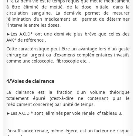
T ½ La demi-vie est le temps requis que met le médicament
à être éliminé de moitié, de la dose initiale, dans la
circulation sanguine. La demi-vie permet de mesurer
l’élimination d’un médicament et permet de déterminer
l’intervalle entre les doses.
►Les A.O.D* ont une demi-vie plus brève que celles des
AVK* de référence .
Cette caractéristique peut être un avantage lors d'un geste
chirurgical urgent ou d'examens complémentaires invasifs
comme une coloscopie, fibroscopie etc...
4/Voies de clairance
La clairance est la fraction d'un volume théorique
totalement épuré (c'est-à-dire ne contenant plus le
médicament concerné) par unité de temps.
►Les A.O.D * sont éliminés par voie rénale cf tableau 3.
L’insuffisance rénale, même légère, est un facteur de risque