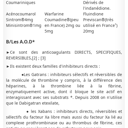
Coumariniques
Dérivés de
l'indanédione.
Acénocoumarol
Warfarine
Fluindione
Sintrom®4mg
Coumadine®(peu
Previscan®(très
Minisintrom®1mg
en France) 2mg ou
utilisé en France¹)
5mg
20mg
B/Les A.O.D*
►Ce sont des anticoagulants DIRECTS, SPECIFIQUES,
REVERSIBLES,[2] ; [3]
►Ils existent deux familles d'inhibiteurs directs :
●Les Gatrans : inhibiteurs sélectifs et réversibles de
la molécule de thrombine y compris, à la différence des
héparines, à la thrombine liée à la fibrine,
enzymatiquement active, dont il bloque le site actif en
interagissant avec ses substrats *. Depuis 2008 on n'utilise
que le Dabigatran etexilate,
● les Xabans : inhibiteurs directs, réversibles et
sélectifs du facteur Xa libre mais aussi du facteur Xa lié au
complexe prothrombinase ou au thrombus de fibrine, ces