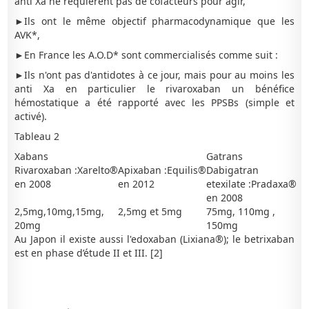
anti Xa ne requièrent pas de cofacteurs pour agir,
►Ils ont le même objectif pharmacodynamique que les
AVK*,
►En France les A.O.D* sont commercialisés comme suit :
►Ils n'ont pas d'antidotes à ce jour, mais pour au moins les
anti Xa en particulier le rivaroxaban un bénéfice
hémostatique a été rapporté avec les PPSBs (simple et
activé).
Tableau 2
Xabans
Gatrans
Rivaroxaban :Xarelto®
Apixaban :Equilis®
Dabigatran
en 2008
en 2012
etexilate :Pradaxa®
en 2008
2,5mg,10mg,15mg,
2,5mg et 5mg
75mg, 110mg ,
20mg
150mg
Au Japon il existe aussi l'edoxaban (Lixiana®); le betrixaban
est en phase d’étude II et III. [2]