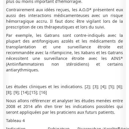
plus ou moins important d'hémorragie.
Contrairement aux idées reçues, les A.O.D* présentent eux
aussi des interactions médicamenteuses avec un risque
hémorragique accru. Il faut donc être vigilant lors de la
prescription de ces thérapeutiques et lors du suivi.
Par exemple, les Gatrans sont contre-indiqués avec la
plupart des antifongiques azolés et les médicaments de
transplantation et une surveillance étroite est
recommandée avec la rifampicine, les Xabans et les Gatrans
nécessitent une surveillance étroite avec les AINS*
(Antiinflammatoires non stéroïdiens) et certains
antiarythmiques.
Les études cliniques et les indications. [2]; [3]; [4]; [5]; [6];
[8]; [9]; [14];[15]; [16]
Nous allons référencer et analyser les études menées entre
2008 et 2014 afin d'en tirer les indications possibles qui
seront appliquées par les praticiens aux futurs patients.
Tableau 4
Indication
Dabigatran
Rivaroxaban :Xarelto®
Apix