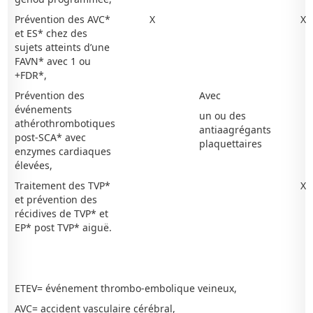
Prévention des AVC*
X
X
et ES* chez des
sujets atteints d’une
FAVN* avec 1 ou
+FDR*,
Prévention des
Avec
événements
un ou des
athérothrombotiques
antiaagrégants
post-SCA* avec
plaquettaires
enzymes cardiaques
élevées,
Traitement des TVP*
X
et prévention des
récidives de TVP* et
EP* post TVP* aiguë.
ETEV= événement thrombo-embolique veineux,
AVC= accident vasculaire cérébral,