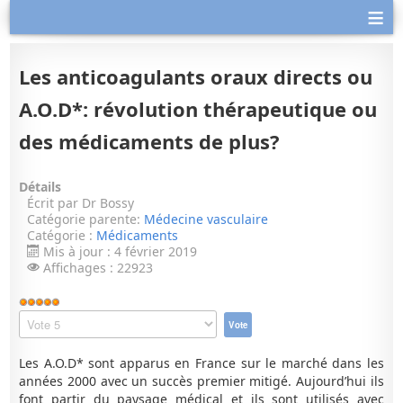
≡
Les anticoagulants oraux directs ou
A.O.D*: révolution thérapeutique ou
des médicaments de plus?
Détails
Écrit par
Dr Bossy
Catégorie parente:
Médecine vasculaire
Catégorie :
Médicaments
Mis à jour : 4 février 2019
Affichages : 22923
Vote
utilisateur:
Veuillez
5
/
5
voter
Les A.O.D* sont apparus en France sur le marché dans les
années 2000 avec un succès premier mitigé. Aujourd’hui ils
font partir du paysage médical et ils sont utilisés avec