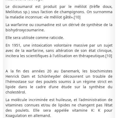
Le dicoumarol est produit par le mélilot (trèfle doux,
Melilotus sp.) sous l’action de champignons. On surnomma
la maladie inconnue: «le mélilot gâté».[10]
La warfarine ou coumadine est un dérivé de synthèse de la
bishydroxycoumarine.
Elle sera utilisée comme raticide.
En 1951, une intoxication volontaire massive par un sujet
avec de la warfarine, sans altération de son état clinique,
incitera les scientifiques à l'utilisation en thérapeutique.[10]
A la fin des années 20 au Danemark, les biochimistes
Henrick Dam et Schönheyder découvrent un trouble de
l'hémostase sur des poulets soumis à un régime strict en
lipide dans le cadre d’une étude sur la synthèse du
cholestérol.
La molécule incriminée est huileuse, et l'administration de
vitamines connues et/ou de lipides ne changent pas l’état
des poulets. Elle sera appelée vitamine K: K pour
Koagulation en allemand.