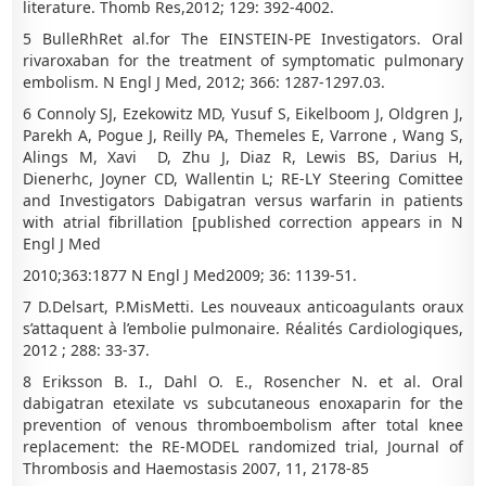
literature. Thomb Res,2012; 129: 392-4002.
5 BulleRhRet al.for The EINSTEIN-PE Investigators. Oral
rivaroxaban for the treatment of symptomatic pulmonary
embolism. N Engl J Med, 2012; 366: 1287-1297.03.
6 Connoly SJ, Ezekowitz MD, Yusuf S, Eikelboom J, Oldgren J,
Parekh A, Pogue J, Reilly PA, Themeles E, Varrone , Wang S,
Alings M, Xavi D, Zhu J, Diaz R, Lewis BS, Darius H,
Dienerhc, Joyner CD, Wallentin L; RE-LY Steering Comittee
and Investigators Dabigatran versus warfarin in patients
with atrial fibrillation [published correction appears in N
Engl J Med
2010;363:1877 N Engl J Med2009; 36: 1139-51.
7 D.Delsart, P.MisMetti. Les nouveaux anticoagulants oraux
s’attaquent à l’embolie pulmonaire. Réalités Cardiologiques,
2012 ; 288: 33-37.
8 Eriksson B. I., Dahl O. E., Rosencher N. et al.
Oral
dabigatran etexilate vs subcutaneous enoxaparin for the
prevention of venous thromboembolism after total knee
replacement: the RE-MODEL randomized trial, Journal of
Thrombosis and Haemostasis 2007, 11, 2178-85