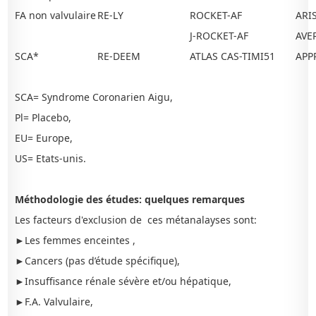
FA non valvulaire
RE-LY
ROCKET-AF
ARI
J-ROCKET-AF
AVER
SCA*
RE-DEEM
ATLAS CAS-TIMI51
APP
SCA= Syndrome Coronarien Aigu,
Pl= Placebo,
EU= Europe,
US= Etats-unis.
Méthodologie des études: quelques remarques
Les facteurs d'exclusion de ces métanalayses sont:
►Les femmes enceintes ,
►Cancers (pas d’étude spécifique),
►Insuffisance rénale sévère et/ou hépatique,
►F.A. Valvulaire,