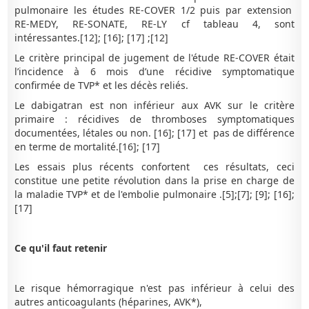
pulmonaire les études RE-COVER 1/2 puis par extension
RE-MEDY, RE-SONATE, RE-LY cf tableau 4, sont
intéressantes.[12]; [16]; [17] ;[12]
Le critère principal de jugement de l'étude RE-COVER était
l’incidence à 6 mois d’une récidive symptomatique
confirmée de TVP* et les décès reliés.
Le dabigatran est non inférieur aux AVK sur le critère
primaire : récidives de thromboses symptomatiques
documentées, létales ou non. [16]; [17] et pas de différence
en terme de mortalité.[16]; [17]
Les essais plus récents confortent ces résultats, ceci
constitue une petite révolution dans la prise en charge de
la maladie TVP* et de l'embolie pulmonaire .[5];[7]; [9]; [16];
[17]
Ce qu'il faut retenir
Le risque hémorragique n'est pas inférieur à celui des
autres anticoagulants (héparines, AVK*),