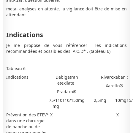
anti-IIa?: question ouverte,
meta- analyses en attente, la vigilance doit être de mise en
attendant.
Indications
Je me propose de vous référencer les indications
recommandées et possibles des A.O.D* . (tableau 6)
Tableau 6
Indications
Dabigatran
Rivaroxaban :
etexilate :
Xarelto®
Pradaxa®
75/110
110/150mg
2,5mg
10mg
15
mg
Prévention des ETEV*
X
X
dans une chirurgie
de hanche ou de
genou programmée,