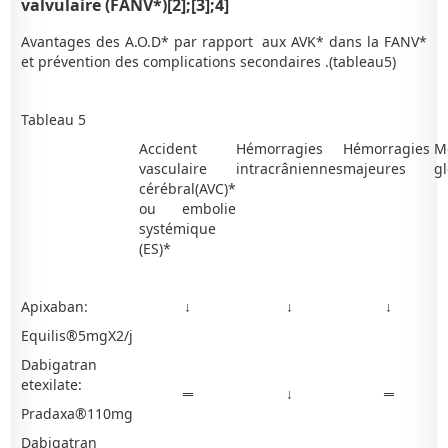
valvulaire (FANV*)[2];[3];4]
Avantages des A.O.D* par rapport aux AVK* dans la FANV*
et prévention des complications secondaires .(tableau5)
Tableau 5
Accident
Hémorragies
Hémorragies
Mo
vasculaire
intracrâniennes
majeures
g
cérébral(AVC)*
ou embolie
systémique
(ES)*
Apixaban:
↓
↓
↓
Equilis®5mgX2/j
Dabigatran
etexilate:
═
↓
═
Pradaxa®110mg
Dabigatran