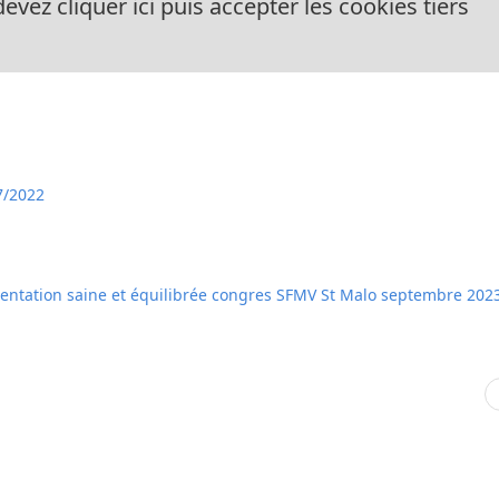
evez cliquer ici puis accepter les cookies tiers
7/2022
imentation saine et équilibrée congres SFMV St Malo septembre 202