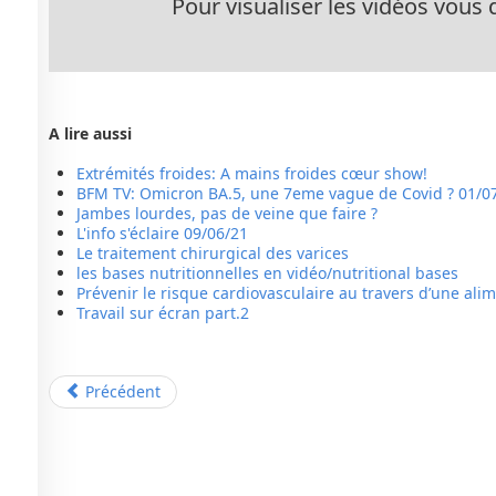
Pour visualiser les vidéos vous d
A lire aussi
Extrémités froides: A mains froides cœur show!
BFM TV: Omicron BA.5, une 7eme vague de Covid ? 01/0
Jambes lourdes, pas de veine que faire ?
L'info s'éclaire 09/06/21
Le traitement chirurgical des varices
les bases nutritionnelles en vidéo/nutritional bases
Prévenir le risque cardiovasculaire au travers d’une al
Travail sur écran part.2
Précédent