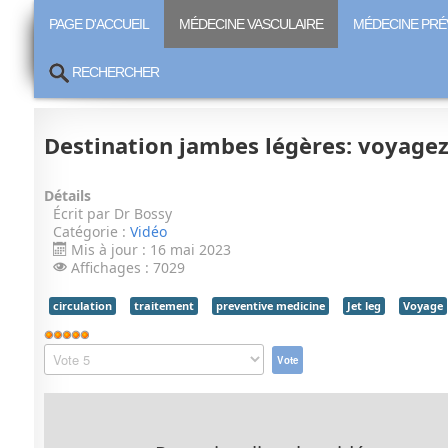
PAGE D'ACCUEIL
MÉDECINE VASCULAIRE
MÉDECINE PRÉ
RECHERCHER
Destination jambes légères: voyagez 
Détails
Écrit par
Dr Bossy
Catégorie :
Vidéo
Mis à jour : 16 mai 2023
Affichages : 7029
circulation
traitement
preventive medicine
Jet leg
Voyage
Vote
utilisateur:
Veuillez
5
/
5
voter