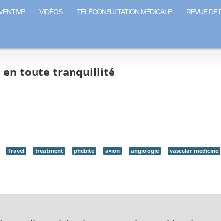
VENTIVE
VIDÉOS
TÉLÉCONSULTATION MÉDICALE
REVUE DE 
en toute tranquillité
Travel
treatment
phébite
avion
angiologie
vascular medicine