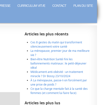
PRESSE
CURRICULUM VITÆ
CONTACT
PLAN DU SITE
Articles les plus récents
Ces 8 gestes du matin qui transforment
silencieusement votre santé
La ménopause, premier jour de ma meilleure
vie ?
Bien-être Nutrition Santé Fini les
ballonnements matinaux : le petit-déjeuner
idéal
Médicament anti-obésité : un traitement
miracle ? Dr Bossy 23/10/2024
À La ménopause, passe-t-on forcément par
une prise de poids ?
Ce que la charge mentale fait à la santé des
femmes (et comment lui faire face)
Articles les plus lus