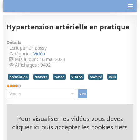
≡
Hypertension artérielle en pratique
Détails
Écrit par
Dr Bossy
Catégorie :
Vidéo
Mis à jour : 16 mai 2023
Affichages : 9492
prévention
diabete
tabac
STRESS
obésité
Rein
Vote
utilisateur:
Veuillez
4
/
5
voter
Pour visualiser les vidéos vous devez
cliquer ici puis accepter les cookies tiers