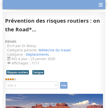
≡
Prévention des risques routiers : on
the Road*...
Détails
Écrit par
Dr Bossy
Catégorie parente:
Médecine du travail
Catégorie :
Déplacements
Mis à jour : 23 janvier 2020
Affichages : 7117
Risques routiers
Fatigue
Vote
utilisateur:
Veuillez
4
/
5
voter