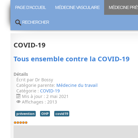
PAGE D'ACCUEIL
MÉDECINE VASCULAIRE
MÉDECINE PRÉ
RECHERCHER
COVID-19
Tous ensemble contre la COVID-19
Détails
Écrit par
Dr Bossy
Catégorie parente:
Médecine du travail
Catégorie :
COVID-19
Mis à jour : 2 mai 2021
Affichages : 2013
prévention
OHP
covid19
Vote
utilisateur:
5
/
5