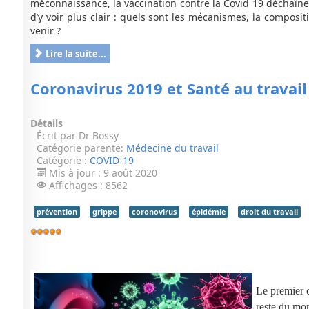
méconnaissance, la vaccination contre la Covid 19 déchaîne l
d’y voir plus clair : quels sont les mécanismes, la compositi
venir ?
Lire la suite...
Coronavirus 2019 et Santé au travail
Détails
Écrit par
Dr Bossy
Catégorie parente:
Médecine du travail
Catégorie :
COVID-19
Mis à jour : 9 août 2020
Affichages : 8562
prévention
grippe
coronovirus
épidémie
droit du travail
Vote
utilisateur:
5
/
5
Le premier 
reste du
mon