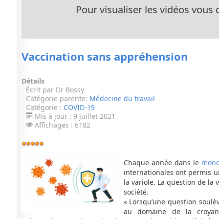
Pour visualiser les vidéos vous d
Vaccination sans appréhension
Détails
Écrit par
Dr Bossy
Catégorie parente:
Médecine du travail
Catégorie :
COVID-19
Mis à jour : 9 juillet 2021
Affichages : 6182
Vote
utilisateur:
5
/
5
Chaque année dans le
mon
internationales ont permis u
la variole. La question de l
société.
« Lorsqu’une question soulèv
au domaine de la croya