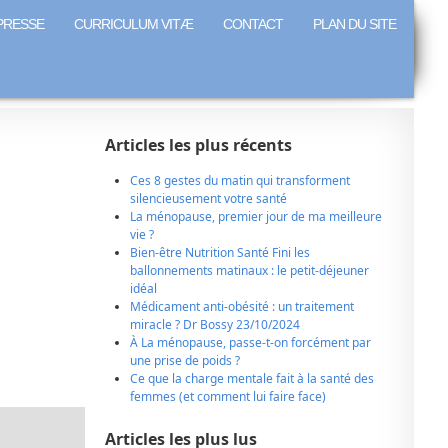
PRESSE
CURRICULUM VITÆ
CONTACT
PLAN DU SITE
Articles les plus récents
Ces 8 gestes du matin qui transforment
silencieusement votre santé
La ménopause, premier jour de ma meilleure
vie ?
Bien-être Nutrition Santé Fini les
ballonnements matinaux : le petit-déjeuner
idéal
Médicament anti-obésité : un traitement
miracle ? Dr Bossy 23/10/2024
À La ménopause, passe-t-on forcément par
une prise de poids ?
Ce que la charge mentale fait à la santé des
femmes (et comment lui faire face)
Articles les plus lus