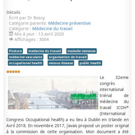
Détails
Écrit par
Dr Bossy
Catégorie parente:
Médecine préventive
Catégorie :
Médecine du travail
Mis à jour : 13 avril 2020
Affichages : 3004
Posture
medecine du travail
maladie veineuse
médecine vasculaire
organisation de travail
occupational health
venous disease
public health
Vote
utilisateur:
5
/
5
Le 32eme
congrès
international
triénal de
médecine du
travail ICOH*
(International
Congress Occupational health) a eu lieu à Dublin en Irlande en
Avril 2018. En novembre 2017, j'avais proposé un poster original
à la commission de cette organisation. Mon document a été