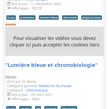
Mis à jour : 11 décembre 2022
Affichages : 18129
Ecran
prévention
lumière bleue
ultraviolet
physical bases
Vote
utilisateur:
5
/
5
Pour visualiser les vidéos vous devez
cliquer ici puis accepter les cookies tiers
"Lumière bleue et chronobiologie"
Détails
Écrit par
Dr Bossy
Catégorie parente:
Médecine du travail
Catégorie :
Informatique
Mis à jour : 28 mars 2021
Affichages : 3304
Ecran
cerveau
led
sommeil
Dépression