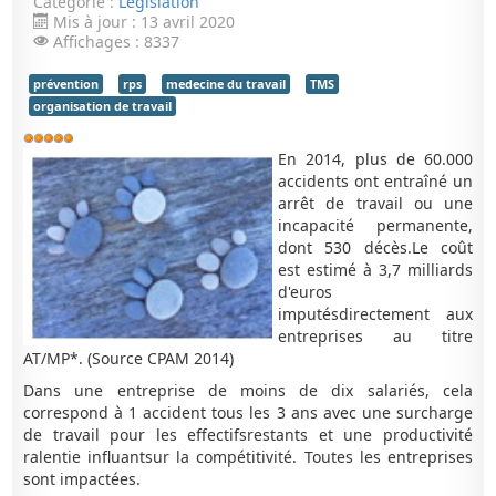
Catégorie :
Législation
Mis à jour : 13 avril 2020
Affichages : 8337
prévention
rps
medecine du travail
TMS
organisation de travail
Vote
utilisateur:
5
/
5
En 2014, plus de 60.000
accidents ont entraîné un
arrêt de travail ou une
incapacité permanente,
dont 530 décès.Le coût
est estimé à 3,7 milliards
d'euros
imputésdirectement aux
entreprises au titre
AT/MP*. (Source CPAM 2014)
Dans une entreprise de moins de dix salariés, cela
correspond à 1 accident tous les 3 ans avec une surcharge
de travail pour les effectifsrestants et une productivité
ralentie influantsur la compétitivité. Toutes les entreprises
sont impactées.