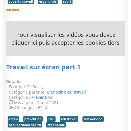
code du travail
ergonomie
sport
Vote
utilisateur:
5
/
5
Pour visualiser les vidéos vous devez
cliquer ici puis accepter les cookies tiers
Travail sur écran part.1
Détails
Écrit par
Dr Bossy
Catégorie parente:
Médecine du travail
Catégorie :
Prévention
Mis à jour : 2 mai 2021
Affichages : 6914
Ecran
prévention
TMS
teletravail
teleworking
occupational health
ergonomie