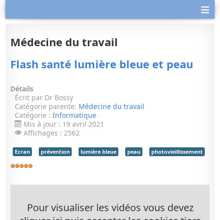
≡
Médecine du travail
Flash santé lumière bleue et peau
Détails
Écrit par
Dr Bossy
Catégorie parente:
Médecine du travail
Catégorie :
Informatique
Mis à jour : 19 avril 2021
Affichages : 2562
Ecran
prévention
lumière bleue
peau
photovieillissement
Vote
utilisateur:
5
/
5
Pour visualiser les vidéos vous devez