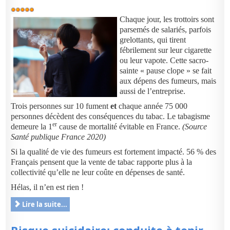
Vote
utilisateur:
5
/
5
Chaque jour, les trottoirs sont
parsemés de salariés, parfois
grelottants, qui tirent
fébrilement sur leur cigarette
ou leur vapote.
Cette sacro-
sainte « pause clope » se fait
aux dépens des fumeurs, mais
aussi de l’entreprise.
Trois personnes sur 10 fument
et
chaque année 75 000
personnes décèdent des conséquences du tabac. Le tabagisme
er
demeure la 1
cause de mortalité évitable en France.
(Source
Santé publique France 2020)
Si la qualité de vie des fumeurs est fortement impacté. 56 % des
Français pensent que la vente de tabac rapporte plus à la
collectivité qu’elle ne leur coûte en dépenses de santé.
Hélas, il n’en est rien !
Lire la suite...