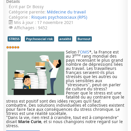
Détails
Écrit par
Dr Bossy
Catégorie parente:
Médecine du travail
Catégorie :
Risques psychosociaux (RPS)
Mis à jour : 17 novembre 2021
Affichages : 9452
STRESS
Psychosocial risk
anxiété
Burnout
Vote
Selon l'
OMS
*, la France est
utilisateur:
5
/
5
ème
au 3
rang mondial des
pays recensant le plus grand
nombre de dépressions liées
au travail. Les travailleurs
français seraient-ils plus
stressés que les autres ou
plus sensibles aux
"stresseurs", peut-on parler
de culture du stress?
Penser que le stress est une
fatalité ou au contraire que le
stress est positif sont des idées reçues qu’il faut
combattre. Des solutions individuelles et collectives existent
pour faire face aux conséquences du stress chronique. Le
Stress est une réalité sociétale.
"Dans la vie, rien n’est à craindre, tout est à comprendre"
disait
Marie Curie
, et si nous changions notre regard sur le
stress.