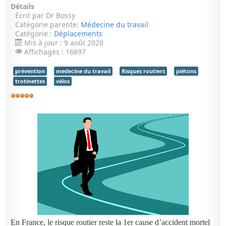
Détails
Écrit par
Dr Bossy
Catégorie parente:
Médecine du travail
Catégorie :
Déplacements
Mis à jour : 9 août 2020
Affichages : 16697
prévention
medecine du travail
Risques routiers
piétons
trotinettes
vélos
Vote
utilisateur:
5
/
5
En France, le risque routier reste la 1er cause d’accident mortel