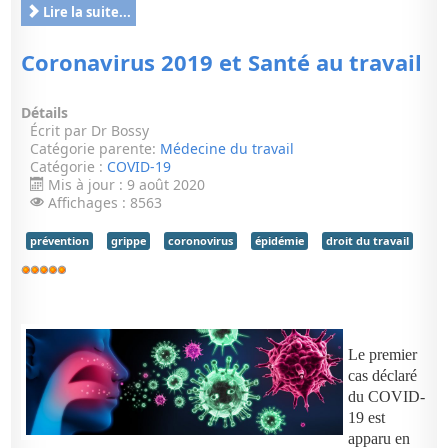
Lire la suite...
Coronavirus 2019 et Santé au travail
Détails
Écrit par
Dr Bossy
Catégorie parente:
Médecine du travail
Catégorie :
COVID-19
Mis à jour : 9 août 2020
Affichages : 8563
prévention
grippe
coronovirus
épidémie
droit du travail
Vote
utilisateur:
5
/
5
Le premier
cas déclaré
du COVID-
19 est
apparu en