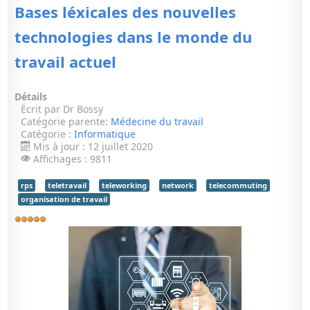
Bases léxicales des nouvelles
technologies dans le monde du
travail actuel
Détails
Écrit par
Dr Bossy
Catégorie parente:
Médecine du travail
Catégorie :
Informatique
Mis à jour : 12 juillet 2020
Affichages : 9811
rps
teletravail
teleworking
network
telecommuting
organisation de travail
Vote
utilisateur:
5
/
5