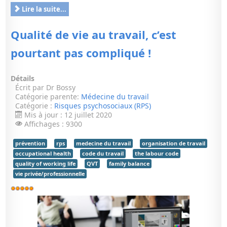
Lire la suite...
Qualité de vie au travail, c’est
pourtant pas compliqué !
Détails
Écrit par
Dr Bossy
Catégorie parente:
Médecine du travail
Catégorie :
Risques psychosociaux (RPS)
Mis à jour : 12 juillet 2020
Affichages : 9300
prévention
rps
medecine du travail
organisation de travail
occupational health
code du travail
the labour code
quality of working life
QVT
family balance
vie privée/professionnelle
Vote
utilisateur:
5
/
5