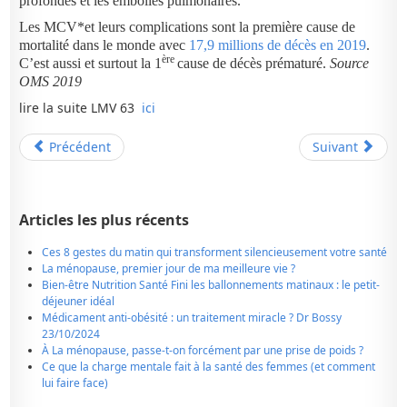
profondes et les embolies pulmonaires.
Les MCV*et leurs complications sont la première cause de
mortalité dans le monde avec
1
7,9
millions de décès en 201
9
.
ère
C’est aussi et surtout la 1
cause de décès prématuré.
Source
OMS 2019
lire la suite LMV 63
ici
Précédent
Suivant
Articles les plus récents
Ces 8 gestes du matin qui transforment silencieusement votre santé
La ménopause, premier jour de ma meilleure vie ?
Bien-être Nutrition Santé Fini les ballonnements matinaux : le petit-
déjeuner idéal
Médicament anti-obésité : un traitement miracle ? Dr Bossy
23/10/2024
À La ménopause, passe-t-on forcément par une prise de poids ?
Ce que la charge mentale fait à la santé des femmes (et comment
lui faire face)