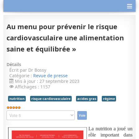
≡
Au menu pour prévenir le risque
cardiovasculaire une alimentation
saine et équilibrée »
Détails
Écrit par
Dr Bossy
Catégorie :
Revue de presse
Mis à jour : 27 septembre 2023
Affichages : 1157
nutrition
risque cardiovasculaire
acides gras
régime
Vote
utilisateur:
Veuillez
5
/
5
voter
La nutrition a joué un
rôle important dans