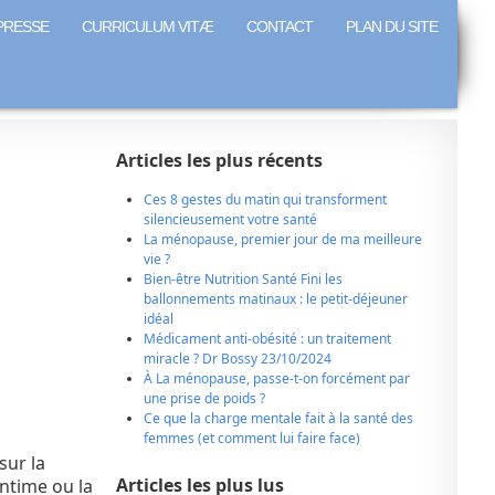
PRESSE
CURRICULUM VITÆ
CONTACT
PLAN DU SITE
Articles les plus récents
Ces 8 gestes du matin qui transforment
silencieusement votre santé
La ménopause, premier jour de ma meilleure
vie ?
Bien-être Nutrition Santé Fini les
ballonnements matinaux : le petit-déjeuner
idéal
Médicament anti-obésité : un traitement
miracle ? Dr Bossy 23/10/2024
À La ménopause, passe-t-on forcément par
une prise de poids ?
Ce que la charge mentale fait à la santé des
femmes (et comment lui faire face)
sur la
Articles les plus lus
ntime ou la