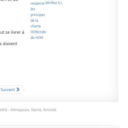
Vérifiez ici.
ut se livrer à
s doivent
Suivant
R – Ménopause, liberté, féminité