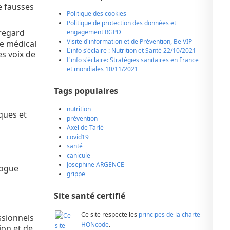
e fausses
Politique des cookies
Politique de protection des données et
regard
engagement RGPD
Visite d'information et de Prévention, Be VIP
ge médical
L'info s'éclaire : Nutrition et Santé 22/10/2021
s voix de
L'info s'éclaire: Stratégies sanitaires en France
et mondiales 10/11/2021
Tags populaires
nutrition
ques et
prévention
Axel de Tarlé
covid19
santé
canicule
Josephine ARGENCE
logue
grippe
Site santé certifié
Ce site respecte les
principes de la charte
ssionnels
HONcode
.
ion et de