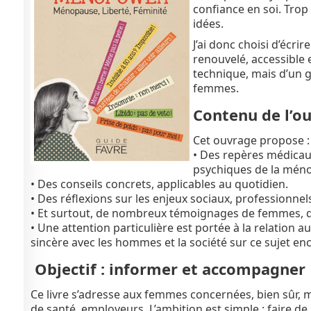
confiance en soi. Trop
idées.
J’ai donc choisi d’écrir
renouvelé, accessible e
technique, mais d’un g
femmes.
Contenu de l’o
Cet ouvrage propose :
• Des repères médicaux
psychiques de la mén
• Des conseils concrets, applicables au quotidien.
• Des réflexions sur les enjeux sociaux, professionnels
• Et surtout, de nombreux témoignages de femmes, qui 
• Une attention particulière est portée à la relation au
sincère avec les hommes et la société sur ce sujet en
Objectif : informer et accompagner
Ce livre s’adresse aux femmes concernées, bien sûr, ma
de santé, employeurs. L’ambition est simple : faire 