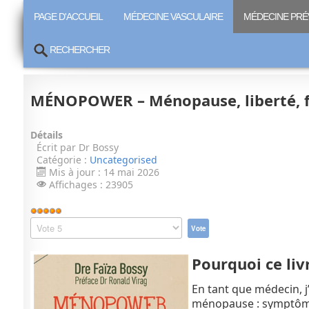
PAGE D'ACCUEIL
MÉDECINE VASCULAIRE
MÉDECINE PRÉ
RECHERCHER
MÉNOPOWER – Ménopause, liberté, 
Détails
Écrit par
Dr Bossy
Catégorie :
Uncategorised
Mis à jour : 14 mai 2026
Affichages : 23905
Vote
utilisateur:
Veuillez
5
/
5
voter
Pourquoi ce liv
En tant que médecin, j
ménopause : symptômes,