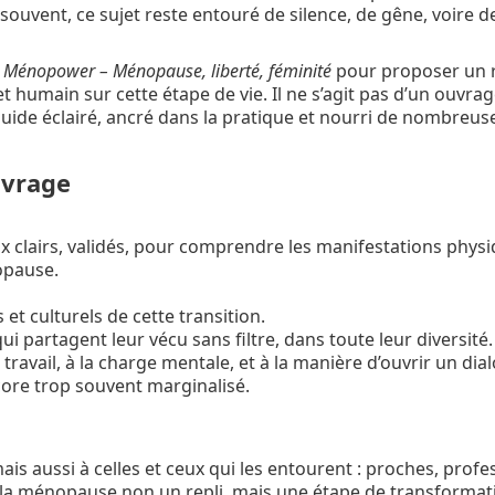
 souvent, ce sujet reste entouré de silence, de gêne, voire d
e
Ménopower – Ménopause, liberté, féminité
pour proposer un 
t humain sur cette étape de vie. Il ne s’agit pas d’un ouvra
uide éclairé, ancré dans la pratique et nourri de nombreuse
uvrage
 clairs, validés, pour comprendre les manifestations physi
opause.
 et culturels de cette transition.
partagent leur vécu sans filtre, dans toute leur diversité.
 travail, à la charge mentale, et à la manière d’ouvrir un dia
core trop souvent marginalisé.
is aussi à celles et ceux qui les entourent : proches, profe
de la ménopause non un repli, mais une étape de transformat