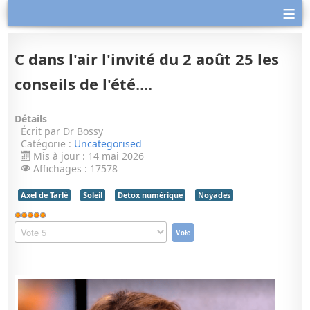
≡
C dans l'air l'invité du 2 août 25 les
conseils de l'été....
Détails
Écrit par
Dr Bossy
Catégorie :
Uncategorised
Mis à jour : 14 mai 2026
Affichages : 17578
Axel de Tarlé
Soleil
Detox numérique
Noyades
Vote
utilisateur:
Veuillez
5
/
5
voter