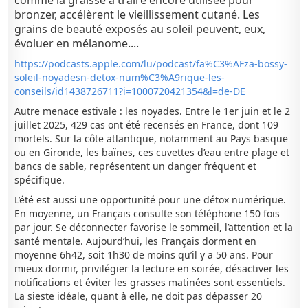
comme la graisse à traire encore utilisée pour
bronzer, accélèrent le vieillissement cutané. Les
grains de beauté exposés au soleil peuvent, eux,
évoluer en mélanome....
https://podcasts.apple.com/lu/podcast/fa%C3%AFza-bossy-
soleil-noyadesn-detox-num%C3%A9rique-les-
conseils/id1438726711?i=1000720421354&l=de-DE
Autre menace estivale : les noyades. Entre le 1er juin et le 2
juillet 2025, 429 cas ont été recensés en France, dont 109
mortels. Sur la côte atlantique, notamment au Pays basque
ou en Gironde, les baïnes, ces cuvettes d’eau entre plage et
bancs de sable, représentent un danger fréquent et
spécifique.
L’été est aussi une opportunité pour une détox numérique.
En moyenne, un Français consulte son téléphone 150 fois
par jour. Se déconnecter favorise le sommeil, l’attention et la
santé mentale. Aujourd’hui, les Français dorment en
moyenne 6h42, soit 1h30 de moins qu’il y a 50 ans. Pour
mieux dormir, privilégier la lecture en soirée, désactiver les
notifications et éviter les grasses matinées sont essentiels.
La sieste idéale, quant à elle, ne doit pas dépasser 20