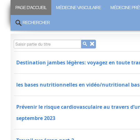
PAGE D'ACCUEIL
MÉDECINE VASCULAIRE
MÉDECINE PRÉ
RECHERCHER
Saisir partie du titre
Destination jambes légères: voyagez en toute tran
les bases nutritionnelles en vidéo/nutritional bas
Prévenir le risque cardiovasculaire au travers d’
septembre 2023