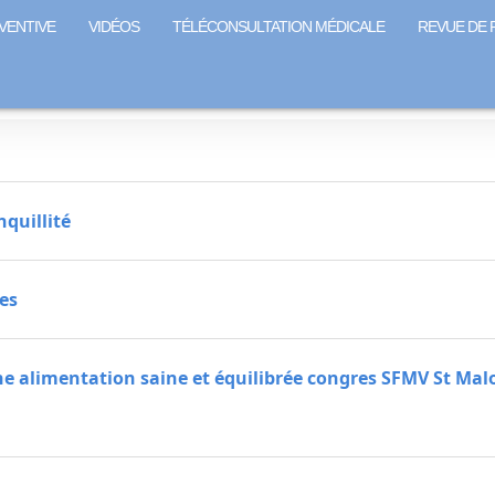
VENTIVE
VIDÉOS
TÉLÉCONSULTATION MÉDICALE
REVUE DE 
quillité
es
une alimentation saine et équilibrée congres SFMV St Mal