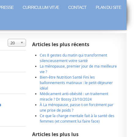
PRESSE
CURRICULUM VITÆ
CONTACT
PLAN DU SITE
Affichage #
20
Articles les plus récents
Ces 8 gestes du matin qui transforment
silencieusement votre santé
La ménopause, premier jour de ma meilleure
vie ?
Bien-être Nutrition Santé Fini les
ballonnements matinaux : le petit-déjeuner
idéal
Médicament anti-obésité : un traitement
miracle ? Dr Bossy 23/10/2024
o
À La ménopause, passe-t-on forcément par
une prise de poids ?
Ce que la charge mentale fait à la santé des
femmes (et comment lui faire face)
Articles les plus lus