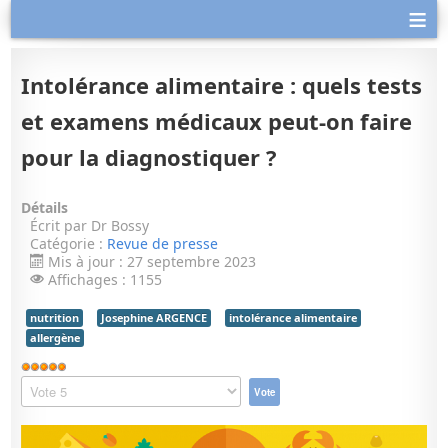
≡
Intolérance alimentaire : quels tests
et examens médicaux peut-on faire
pour la diagnostiquer ?
Détails
Écrit par
Dr Bossy
Catégorie :
Revue de presse
Mis à jour : 27 septembre 2023
Affichages : 1155
nutrition
Josephine ARGENCE
intolérance alimentaire
allergène
Vote
utilisateur:
Veuillez
5
/
5
voter