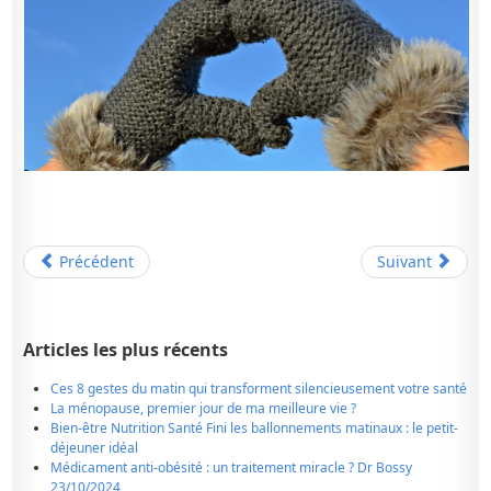
Précédent
Suivant
Articles les plus récents
Ces 8 gestes du matin qui transforment silencieusement votre santé
La ménopause, premier jour de ma meilleure vie ?
Bien-être Nutrition Santé Fini les ballonnements matinaux : le petit-
déjeuner idéal
Médicament anti-obésité : un traitement miracle ? Dr Bossy
23/10/2024