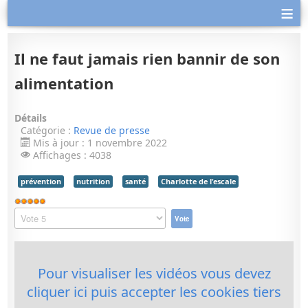
≡
Il ne faut jamais rien bannir de son
alimentation
Détails
Catégorie :
Revue de presse
Mis à jour : 1 novembre 2022
Affichages : 4038
prévention
nutrition
santé
Charlotte de l'escale
Vote
utilisateur:
Veuillez
5
/
5
voter
Pour visualiser les vidéos vous devez
cliquer ici puis accepter les cookies tiers