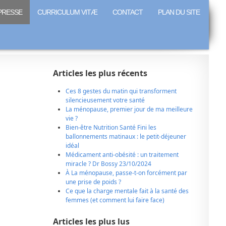
PRESSE
CURRICULUM VITÆ
CONTACT
PLAN DU SITE
Articles les plus récents
Ces 8 gestes du matin qui transforment
silencieusement votre santé
La ménopause, premier jour de ma meilleure
vie ?
Bien-être Nutrition Santé Fini les
ballonnements matinaux : le petit-déjeuner
idéal
Médicament anti-obésité : un traitement
miracle ? Dr Bossy 23/10/2024
À La ménopause, passe-t-on forcément par
une prise de poids ?
Ce que la charge mentale fait à la santé des
femmes (et comment lui faire face)
Articles les plus lus