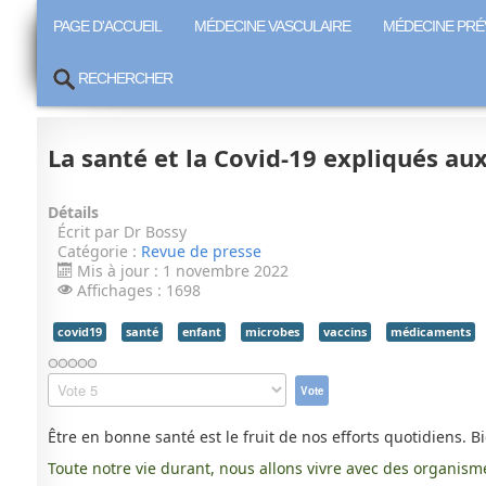
PAGE D'ACCUEIL
MÉDECINE VASCULAIRE
MÉDECINE PRÉ
RECHERCHER
La santé et la Covid-19 expliqués au
Détails
Écrit par
Dr Bossy
Catégorie :
Revue de presse
Mis à jour : 1 novembre 2022
Affichages : 1698
covid19
santé
enfant
microbes
vaccins
médicaments
Veuillez
voter
Être en bonne santé est
le
fruit de nos efforts quotidiens. 
Toute notre vie durant, nous allons vivre avec des organisme