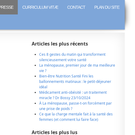
PRESSE
CURRICULUM VITÆ
CONTACT
PLAN DU SITE
Articles les plus récents
Ces 8 gestes du matin qui transforment
silencieusement votre santé
La ménopause, premier jour de ma meilleure
vie ?
Bien-être Nutrition Santé Fini les
ballonnements matinaux : le petit-déjeuner
idéal
Médicament anti-obésité : un traitement
miracle ? Dr Bossy 23/10/2024
À La ménopause, passe-t-on forcément par
une prise de poids ?
Ce que la charge mentale fait à la santé des
femmes (et comment lui faire face)
Articles les plus lus