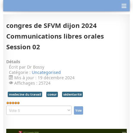
≡
congres de SFVM dijon 2024
Communications libres orales
Session 02
Détails
Écrit par
Dr Bossy
Catégorie :
Uncategorised
Mis à jour : 19 décembre 2024
Affichages : 25724
medecine du travail
coeur
sédentarité
Vote
utilisateur:
Veuillez
5
/
5
voter