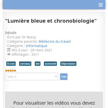
≡
"Lumière bleue et chronobiologie"
Détails
Écrit par
Dr Bossy
Catégorie parente:
Médecine du travail
Catégorie :
Informatique
Mis à jour : 28 mars 2021
Affichages : 3311
Ecran
cerveau
led
sommeil
Dépression
Vote
utilisateur:
Veuillez
5
/
5
voter
Pour visualiser les vidéos vous devez