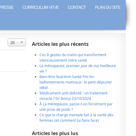
PRESSE
CURRICULUM VITÆ
CONTACT
PLAN DU SITE
Affichage #
20
Articles les plus récents
Ces 8 gestes du matin qui transforment
silencieusement votre santé
La ménopause, premier jour de ma meilleure
vie ?
Bien-être Nutrition Santé Fini les
ballonnements matinaux : le petit-déjeuner
idéal
Médicament anti-obésité : un traitement
miracle ? Dr Bossy 23/10/2024
À La ménopause, passe-t-on forcément par
une prise de poids ?
Ce que la charge mentale fait à la santé des
femmes (et comment lui faire face)
Articles les plus lus