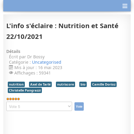
≡
L'info s'éclaire : Nutrition et Santé
22/10/2021
Détails
Écrit par
Dr Bossy
Catégorie :
Uncategorised
Mis à jour : 16 mai 2023
Affichages : 59341
nutrition
Axel de Tarlé
nutriscore
bio
Camille Dorioz
Christelle Pangrazzi
Vote
utilisateur:
Veuillez
5
/
5
voter