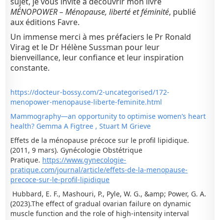
sujet, je vous invite à découvrir mon livre
MÉNOPOWER – Ménopause, liberté et féminité
, publié
aux éditions Favre.
Un immense merci à mes préfaciers le Pr Ronald
Virag et le Dr Hélène Sussman pour leur
bienveillance, leur confiance et leur inspiration
constante.
https://docteur-bossy.com/2-uncategorised/172-
menopower-menopause-liberte-feminite.html
Mammography
—an
opportunity
to optimise
women’s
heart
health
? Gemma A
Figtree
, Stuart M
Grieve
Effets de la ménopause précoce sur le profil lipidique.
(2011, 9 mars). Gynécologie Obstétrique
Pratique.
https://www.gynecologie-
pratique.com/journal/article/effets-de-la-menopause-
precoce-sur-le-profil-lipidique
Hubbard, E. F., Mashouri, P., Pyle, W. G., &amp; Power, G. A.
(2023).The effect of gradual ovarian failure on dynamic
muscle function and the role of high-intensity interval