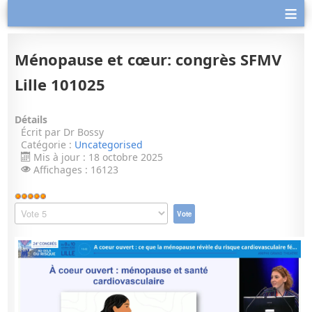
≡
Ménopause et cœur: congrès SFMV
Lille 101025
Détails
Écrit par
Dr Bossy
Catégorie :
Uncategorised
Mis à jour : 18 octobre 2025
Affichages : 16123
Vote
utilisateur:
Veuillez
5
/
5
voter