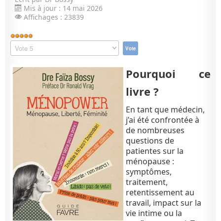
Mis à jour : 14 mai 2026
Affichages : 23839
Vote
utilisateur:
Veuillez
5
/
5
voter
Pourquoi ce
livre ?
En tant que médecin,
j’ai été confrontée à
de nombreuses
questions de
patientes sur la
ménopause :
symptômes,
traitement,
retentissement au
travail, impact sur la
vie intime ou la