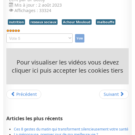
Mis à jour : 2 août 2023
Affichages : 33324
nutrition
reseaux sociaux
Achour Mouloud
malbouffe
Vote
utilisateur:
Veuillez
5
/
5
voter
Pour visualiser les vidéos vous devez
cliquer ici puis accepter les cookies tiers
Précédent
Suivant
Articles les plus récents
Ces 8 gestes du matin qui transforment silencieusement votre santé
La ménopause, premier jour de ma meilleure vie ?