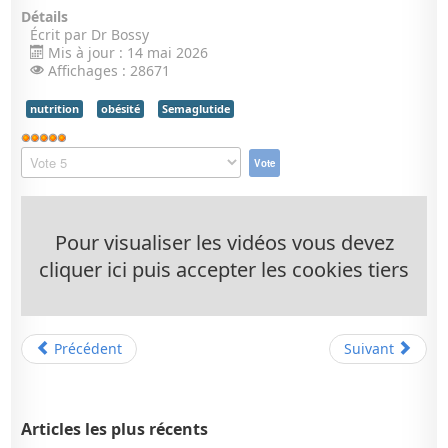
Détails
Écrit par
Dr Bossy
Mis à jour : 14 mai 2026
Affichages : 28671
nutrition
obésité
Semaglutide
Vote
utilisateur:
Veuillez
5
/
5
voter
Pour visualiser les vidéos vous devez
cliquer ici puis accepter les cookies tiers
Précédent
Suivant
Articles les plus récents