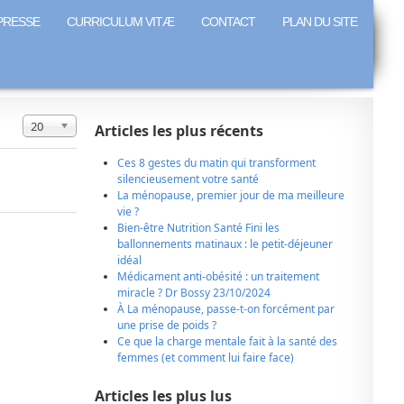
PRESSE
CURRICULUM VITÆ
CONTACT
PLAN DU SITE
Affichage #
20
Articles les plus récents
Ces 8 gestes du matin qui transforment
silencieusement votre santé
La ménopause, premier jour de ma meilleure
vie ?
Bien-être Nutrition Santé Fini les
ballonnements matinaux : le petit-déjeuner
idéal
Médicament anti-obésité : un traitement
miracle ? Dr Bossy 23/10/2024
À La ménopause, passe-t-on forcément par
une prise de poids ?
Ce que la charge mentale fait à la santé des
femmes (et comment lui faire face)
Articles les plus lus