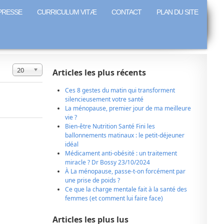
PRESSE
CURRICULUM VITÆ
CONTACT
PLAN DU SITE
Affichage #
20
Articles les plus récents
Ces 8 gestes du matin qui transforment
silencieusement votre santé
La ménopause, premier jour de ma meilleure
vie ?
Bien-être Nutrition Santé Fini les
ballonnements matinaux : le petit-déjeuner
idéal
Médicament anti-obésité : un traitement
miracle ? Dr Bossy 23/10/2024
À La ménopause, passe-t-on forcément par
une prise de poids ?
Ce que la charge mentale fait à la santé des
femmes (et comment lui faire face)
Articles les plus lus