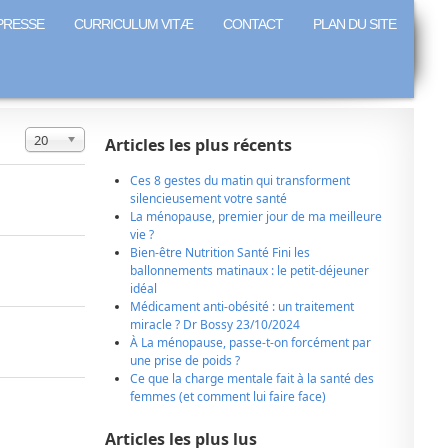
PRESSE
CURRICULUM VITÆ
CONTACT
PLAN DU SITE
Affichage #
20
Articles les plus récents
Ces 8 gestes du matin qui transforment
silencieusement votre santé
La ménopause, premier jour de ma meilleure
vie ?
Bien-être Nutrition Santé Fini les
ballonnements matinaux : le petit-déjeuner
idéal
Médicament anti-obésité : un traitement
miracle ? Dr Bossy 23/10/2024
À La ménopause, passe-t-on forcément par
une prise de poids ?
Ce que la charge mentale fait à la santé des
femmes (et comment lui faire face)
Articles les plus lus