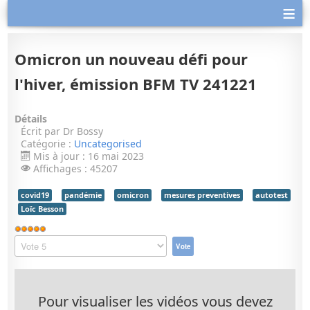
≡
Omicron un nouveau défi pour
l'hiver, émission BFM TV 241221
Détails
Écrit par
Dr Bossy
Catégorie :
Uncategorised
Mis à jour : 16 mai 2023
Affichages : 45207
covid19
pandémie
omicron
mesures preventives
autotest
Loïc Besson
Vote
utilisateur:
Veuillez
5
/
5
voter
Pour visualiser les vidéos vous devez