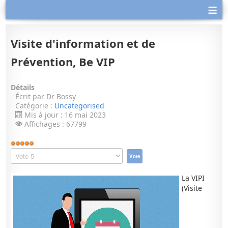
≡
Visite d'information et de
Prévention, Be VIP
Détails
Écrit par
Dr Bossy
Catégorie :
Uncategorised
Mis à jour : 16 mai 2023
Affichages : 67799
Vote
utilisateur:
Veuillez
5
/
5
voter
La VIPI
(Visite