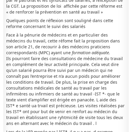
par le patronat et les syndicats de salariés, à l’exception de
la CGT. La proposition de loi affichée par cette réforme est
« de renforcer la prévention en santé au travail »
Quelques points de réflexion sont souligné dans cette
reforme concernant le suivi des salariés
Face à la pénurie de médecins et en particulier des
médecins du travail, cette réfome fait la proposition dans
son article 21, de recourir à des médecins praticiens
correspondants (MPC) ayant une
formation adéquate.
Ils pourront faire des consultations de médecine du travail
en complément de leur activité principale. Cela veut dire
qu’un salarié pourra être suivi par un médecin qui ne
connaît pas l’entreprise et n’a aucun poids pour améliorer
les conditions de travail. De plus, la prise en charge des
consultations médicales de santé au travail par les
infirmières ou infirmiers de santé au travail -IST *- que le
texte vient d'amplifier est érigée en panacée. L aide des
IST* e santé ua trvail est précieuse. Les visites réalisées par
les IST* ont pour but de venir en renfort au médecin du
travail en établissant une ryhtmicité de visite tous les deux
ans en alternant avec le médecin du travail . l
Lors de la VIP menée par l IST*, il n y a pas d examen