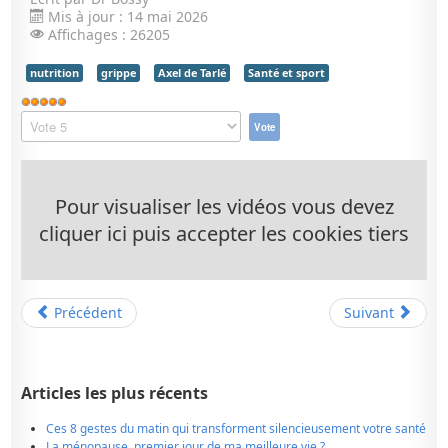
Mis à jour : 14 mai 2026
Affichages : 26205
nutrition
grippe
Axel de Tarlé
Santé et sport
Vote
utilisateur:
Veuillez
5
/
5
voter
Pour visualiser les vidéos vous devez
cliquer ici puis accepter les cookies tiers
Précédent
Suivant
Articles les plus récents
Ces 8 gestes du matin qui transforment silencieusement votre santé
La ménopause, premier jour de ma meilleure vie ?