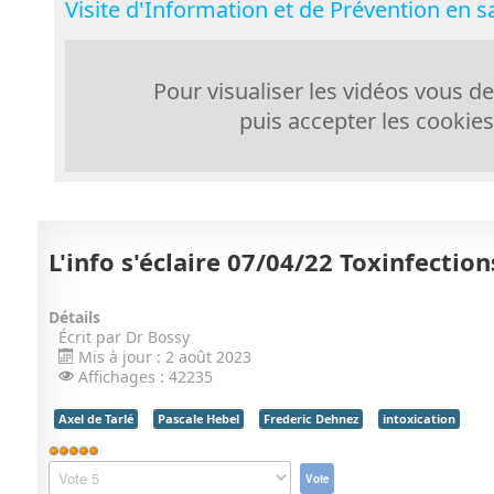
Visite d'Information et de Prévention en sa
Pour visualiser les vidéos vous dev
puis accepter les cookies
L'info s'éclaire 07/04/22 Toxinfectio
Détails
Écrit par
Dr Bossy
Mis à jour : 2 août 2023
Affichages : 42235
Axel de Tarlé
Pascale Hebel
Frederic Dehnez
intoxication
Vote
utilisateur:
Veuillez
5
/
5
voter