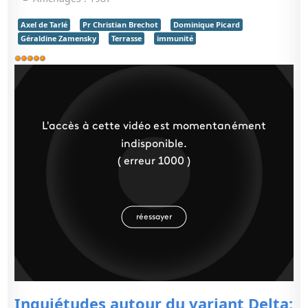
Axel de Tarlé
Pr Christian Brechot
Dominique Picard
Géraldine Zamensky
Terrasse
immunité
Vote
utilisateur:
5
/
5
Inquiétudes autour du variant Delta: