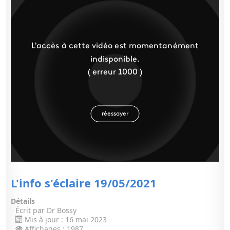
utilisateur:
5
/
5
L'info s'éclaire 19/05/2021
Détails
Écrit par
Dr Bossy
Mis à jour : 16 mai 2023
Affichages : 1987