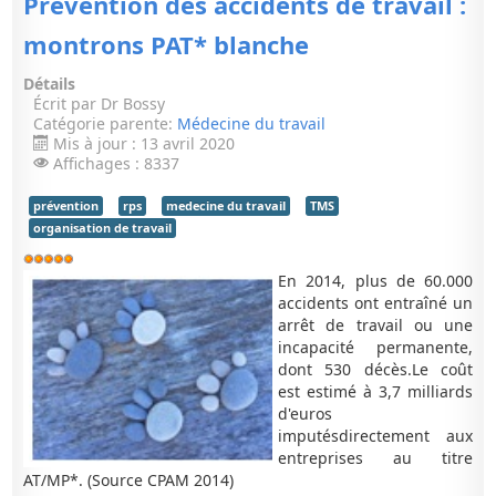
Prévention des accidents de travail :
montrons PAT* blanche
Détails
Écrit par
Dr Bossy
Catégorie parente:
Médecine du travail
Mis à jour : 13 avril 2020
Affichages : 8337
prévention
rps
medecine du travail
TMS
organisation de travail
Vote
utilisateur:
5
/
5
En 2014, plus de 60.000
accidents ont entraîné un
arrêt de travail ou une
incapacité permanente,
dont 530 décès.Le coût
est estimé à 3,7 milliards
d'euros
imputésdirectement aux
entreprises au titre
AT/MP*. (Source CPAM 2014)