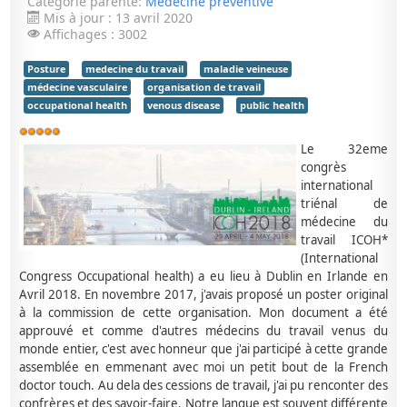
Catégorie parente:
Médecine préventive
Mis à jour : 13 avril 2020
Affichages : 3002
Posture
medecine du travail
maladie veineuse
médecine vasculaire
organisation de travail
occupational health
venous disease
public health
Vote
utilisateur:
5
/
5
Le 32eme
congrès
international
triénal de
médecine du
travail ICOH*
(International
Congress Occupational health) a eu lieu à Dublin en Irlande en
Avril 2018. En novembre 2017, j'avais proposé un poster original
à la commission de cette organisation. Mon document a été
approuvé et comme d'autres médecins du travail venus du
monde entier, c'est avec honneur que j'ai participé à cette grande
assemblée en emmenant avec moi un petit bout de la French
doctor touch. Au dela des cessions de travail, j'ai pu renconter des
confrères et des savoir-faire. Notre langue est souvent différente