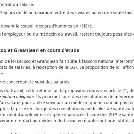
ontrat du salarié.
 15jours de délai maximum entre deux visites ou en une seule fois s
a devant le conseil des prud’hommes en référé,
 l'employeur ou du médecin du travail, restent toujours possibles 
oq et Greanjean en cours d'etude
n de loi Lecocq et Grandjean fait suite à l’accord national interpro
ts de salariés, à l’exception de la CGT. La proposition de loi affic
l »
me concernant le suivi des salariés
du travail, cette réfome fait la proposition dans son article 21, de
ormation adéquate.
Ils pourront faire des consultations de médecine
’un salarié pourra être suivi par un médecin qui ne connaît pas l’en
 plus, la prise en charge des consultations médicales de santé au tr
exte vient d'amplifier est érigée en panacée. L aide des IST* e santé 
 venir en renfort au médecin du travail en établissant une ryhtmicit