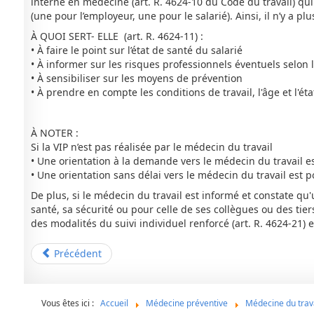
interne en médecine (art. R. 4624-10 du Code du travail) qui 
(une pour l’employeur, une pour le salarié). Ainsi, il n’y a pl
À QUOI SERT- ELLE (art. R. 4624-11) :
• À faire le point sur l’état de santé du salarié
• À informer sur les risques professionnels éventuels selon l’
• À sensibiliser sur les moyens de prévention
• À prendre en compte les conditions de travail, l'âge et l'ét
À NOTER :
Si la VIP n’est pas réalisée par le médecin du travail
• Une orientation à la demande vers le médecin du travail e
• Une orientation sans délai vers le médecin du travail est p
De plus, si le médecin du travail est informé et constate qu'
santé, sa sécurité ou pour celle de ses collègues ou des tier
des modalités du suivi individuel renforcé (art. R. 4624-21)
Précédent
Vous êtes ici :
Accueil
Médecine préventive
Médecine du trav