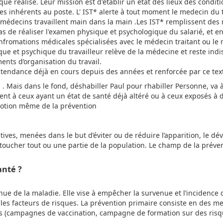
ue réalisé. Leur mission est d'établir un état des lieux des condit
es inhérents au poste. L' IST* alerte à tout moment le medecin du t
s médecins travaillent main dans la main .Les IST* remplissent des
pas de réaliser l'examen physique et psychologique du salarié, et 
fromations médicales spécialisées avec le médecin traitant ou le
ique et psychique du travailleur relève de la médecine et reste ind
ts d’organisation du travail.
 tendance déjà en cours depuis des années et renforcée par ce text
on . Mais dans le fond, déshabiller Paul pour rhabiller Personne, va 
t à ceux ayant un état de santé déjà altéré ou à ceux exposés à 
notion même de la prévention
tives, menées dans le but d’éviter ou de réduire l’apparition, le d
 toucher tout ou une partie de la population. Le champ de la préve
anté ?
enue de la maladie. Elle vise à empêcher la survenue et l’incidence 
les facteurs de risques. La prévention primaire consiste en des m
tives (campagnes de vaccination, campagne de formation sur des ris