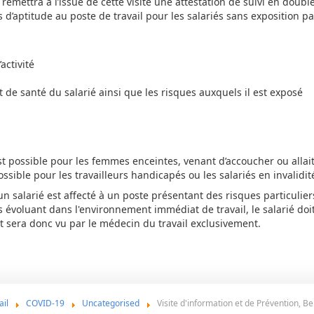
remettra à l’issue de cette visite une attestation de suivi en doub
us d’aptitude au poste de travail pour les salariés sans exposition pa
activité
at de santé du salarié ainsi que les risques auxquels il est exposé
st possible pour les femmes enceintes, venant d’accoucher ou allai
ossible pour les travailleurs handicapés ou les salariés en invalidit
un salarié est affecté à un poste présentant des risques particulie
s évoluant dans l'environnement immédiat de travail, le salarié doit
 et sera donc vu par le médecin du travail exclusivement.
ail
COVID-19
Uncategorised
Visite d'information et de Prévention, Be