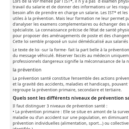
Lors de la VIP menée par l IST*, il n y a pas d examen physiq
travail du salarie et de donner des informations ur les risqu
besoin afin de prendre en charge un salarie. Les IST* et le
utiles à la prévention. Mais leur formation ne leur permet 
d'analyser les examens complementaires ou échanger des in
spécialiste. La connaissance précise de l’état de santé phys
pour proposer des aménagements de poste et des changemen
Cette loi semble proposé un suivi démédicalisé aux salariés
Le texte de loi -sur la forme- fait la part belle à la préventi
du message véhiculé. Réserver l’accès au médecin uniquemen
professionnels dangereux signifie la méconnaisance de la 
la prévention
La prévention santé constitue l’ensemble des actions préven
et la gravité des accidents, maladies et handicaps, pouvant
regroupe la prévention primaire, secondaire et tertiaire.
Quels sont les différents niveaux de prévention s
Il faut distinguer 3 niveaux de prévention santé :
• La prévention primaire : Elle se situe en amont de la surv
maladie ou d’un accident sur une population, en diminuant 
prévention individuelles (alimentation, sport...) ou collec
identifiés )