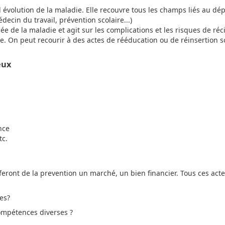
l évolution de la maladie. Elle recouvre tous les champs liés au dép
ecin du travail, prévention scolaire...)
cée de la maladie et agit sur les complications et les risques de réci
gie. On peut recourir à des actes de rééducation ou de réinsertion s
eux
nce
tc.
eront de la prevention un marché, un bien financier. Tous ces act
.
ies?
ompétences diverses ?