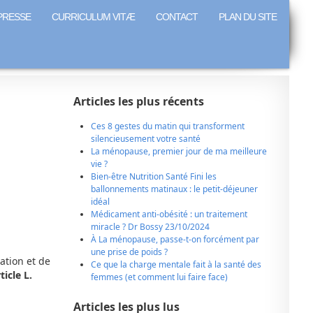
PRESSE
CURRICULUM VITÆ
CONTACT
PLAN DU SITE
Articles les plus récents
Ces 8 gestes du matin qui transforment
silencieusement votre santé
La ménopause, premier jour de ma meilleure
vie ?
Bien-être Nutrition Santé Fini les
ballonnements matinaux : le petit-déjeuner
idéal
Médicament anti-obésité : un traitement
miracle ? Dr Bossy 23/10/2024
À La ménopause, passe-t-on forcément par
une prise de poids ?
mation et de
Ce que la charge mentale fait à la santé des
ticle L.
femmes (et comment lui faire face)
Articles les plus lus