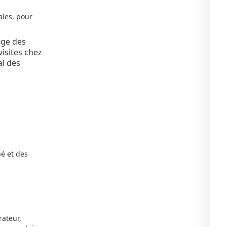
ales, pour
rge des
isites chez
al des
pé et des
rateur,