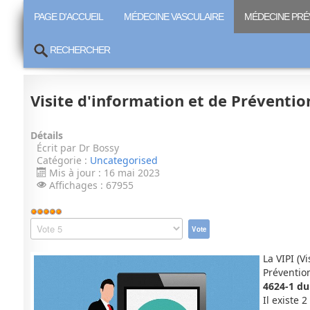
PAGE D'ACCUEIL
MÉDECINE VASCULAIRE
MÉDECINE PRÉ
RECHERCHER
Visite d'information et de Préventio
Détails
Écrit par
Dr Bossy
Catégorie :
Uncategorised
Mis à jour : 16 mai 2023
Affichages : 67955
Vote
utilisateur:
Veuillez
5
/
5
voter
La VIPI (V
Prévention
4624-1 du
Il existe 2