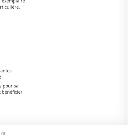
le exemplaire
rticulière.
tantes
é
rs pour sa
 bénéficier
 VIP