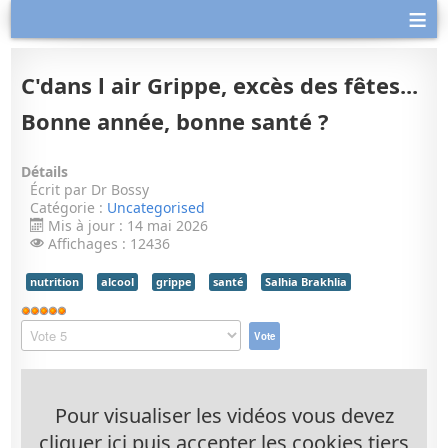
≡
C'dans l air Grippe, excès des fêtes...
Bonne année, bonne santé ?
Détails
Écrit par
Dr Bossy
Catégorie :
Uncategorised
Mis à jour : 14 mai 2026
Affichages : 12436
nutrition
alcool
grippe
santé
Salhia Brakhlia
Vote
utilisateur:
Veuillez
5
/
5
voter
Pour visualiser les vidéos vous devez
cliquer ici puis accepter les cookies tiers