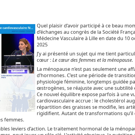
Quel plaisir d’avoir participé à ce beau mo
d’échanges au congrès de la Société França
Médecine Vasculaire à Lille en date du 10 
2025
J’y ai présenté un sujet qui me tient partic
cœur :
Le cœur des femmes et la ménopause.
La ménopause n’est pas seulement une aff
d’hormones. C’est une période de transition
physiologie féminine, longtemps guidée pa
œstrogènes, se réajuste avec une subtilité
Ce nouvel équilibre expose parfois à une vu
cardiovasculaire accrue : le cholestérol au
répartition des graisses se modifie, les art
rigidifient. Autant de transformations qu’il 
es femmes.
ables leviers d’action. Le traitement hormonal de la ménop