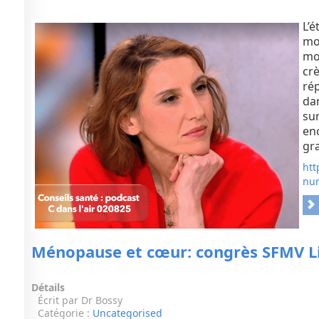
utilisateur:
5
/
5
L’é
mom
mo
crè
rép
dan
sur
enc
gra
htt
num
Ménopause et cœur: congrès SFMV Li
Détails
Écrit par
Dr Bossy
Catégorie :
Uncategorised