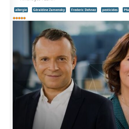
allergie
Géraldine Zamensky
Frederic Dehnez
pesticides
Pfa
Vote
utilisateur:
5
/
5