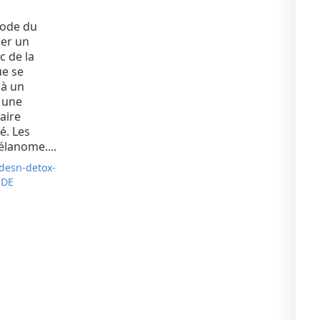
mode du
ner un
c de la
ue se
 à un
à une
aire
é. Les
élanome....
desn-detox-
-DE