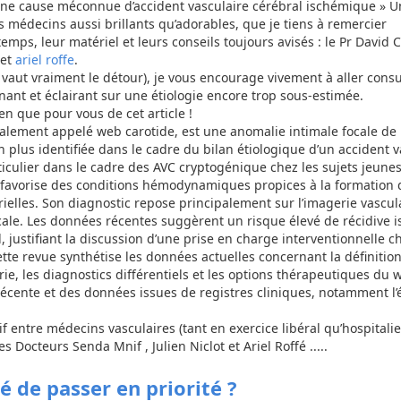
une cause méconnue d’accident vasculaire cérébral ischémique » Un
s médecins aussi brillants qu’adorables, que je tiens à remercier
ps, leur matériel et leurs conseils toujours avisés : le Pr David Ca
 et
ariel roffe
.
 il vaut vraiment le détour), je vous encourage vivement à aller consu
cinant et éclairant sur une étiologie encore trop sous-estimée.
en que pour vous de cet article !
lement appelé web carotide, est une anomalie intimale focale de 
 plus identifiée dans le cadre du bilan étiologique d’un accident v
iculier dans le cadre des AVC cryptogénique chez les sujets jeune
n favorise des conditions hémodynamiques propices à la formation
rielles. Son diagnostic repose principalement sur l’imagerie vascul
icale. Les données récentes suggèrent un risque élevé de récidive
 justifiant la discussion d’une prise en charge interventionnelle ch
te revue synthétise les données actuelles concernant la définition
ie, les diagnostics différentiels et les options thérapeutiques du 
e récente et des données issues de registres cliniques, notamment l
if entre médecins vasculaires (tant en exercice libéral qu’hospitalie
 Docteurs Senda Mnif , Julien Niclot et Ariel Roffé .....
 de passer en priorité ?