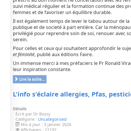
prescrit au bon moment ne concertation avec les femmes
suivi médical régulier et la formation continue des 
femmes et de favoriser un équilibre durable.
Il est également temps de lever le tabou autour de la
publique et de societé à part entière. Car l
a ménopause
privilégié pour reprendre soin de soi, renouer avec s
serein.
Pour celles et ceux qui souhaitent approfondir le suje
et féminité
, publié aux éditions Favre.
Un immense merci à mes préfaciers le Pr Ronald Virag
leur inspiration constante.
Lire la suite...
L'info s'éclaire allergies, Pfas, pes
Détails
Écrit par
Dr Bossy
Catégorie :
Uncategorised
Mis à jour : 3 janvier 2026
Affichages : 22197