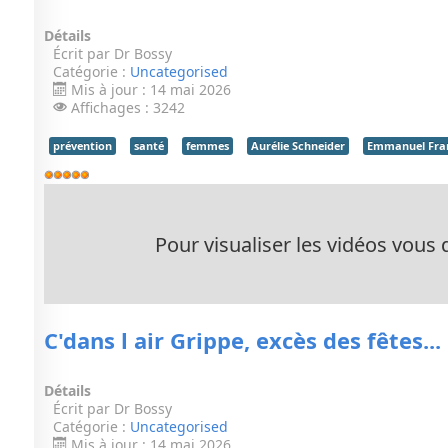
Détails
Écrit par
Dr Bossy
Catégorie :
Uncategorised
Mis à jour : 14 mai 2026
Affichages : 3242
prévention
santé
femmes
Aurélie Schneider
Emmanuel Fra
Vote
utilisateur:
5
/
5
Pour visualiser les vidéos vous d
C'dans l air Grippe, excès des fêtes.
Détails
Écrit par
Dr Bossy
Catégorie :
Uncategorised
Mis à jour : 14 mai 2026