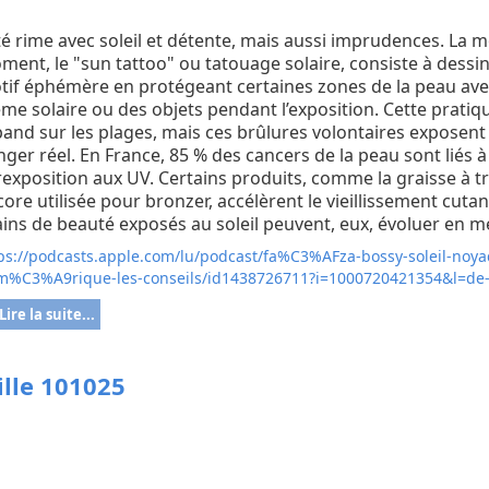
té rime avec soleil et détente, mais aussi imprudences. La 
ent, le "sun tattoo" ou tatouage solaire, consiste à dessi
tif éphémère en protégeant certaines zones de la peau ave
me solaire ou des objets pendant l’exposition. Cette pratiq
and sur les plages, mais ces brûlures volontaires exposent
ger réel. En France, 85 % des cancers de la peau sont liés 
exposition aux UV. Certains produits, comme la graisse à tr
ore utilisée pour bronzer, accélèrent le vieillissement cutan
ins de beauté exposés au soleil peuvent, eux, évoluer en m
ps://podcasts.apple.com/lu/podcast/fa%C3%AFza-bossy-soleil-noya
%C3%A9rique-les-conseils/id1438726711?i=1000720421354&l=de
Lire la suite...
lle 101025