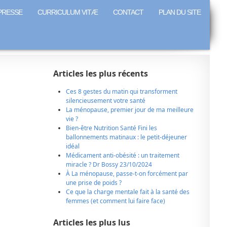
PRESSE
CURRICULUM VITÆ
CONTACT
PLAN DU SITE
Articles les plus récents
Ces 8 gestes du matin qui transforment
silencieusement votre santé
La ménopause, premier jour de ma meilleure
vie ?
Bien-être Nutrition Santé Fini les
ballonnements matinaux : le petit-déjeuner
idéal
Médicament anti-obésité : un traitement
miracle ? Dr Bossy 23/10/2024
À La ménopause, passe-t-on forcément par
une prise de poids ?
Ce que la charge mentale fait à la santé des
femmes (et comment lui faire face)
Articles les plus lus