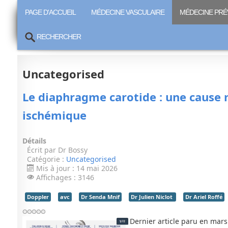
PAGE D'ACCUEIL
MÉDECINE VASCULAIRE
MÉDECINE PRÉ
RECHERCHER
Uncategorised
Le diaphragme carotide : une cause 
ischémique
Détails
Écrit par
Dr Bossy
Catégorie :
Uncategorised
Mis à jour : 14 mai 2026
Affichages : 3146
Doppler
avc
Dr Senda Mnif
Dr Julien Niclot
Dr Ariel Roffé
Dernier article paru en mars