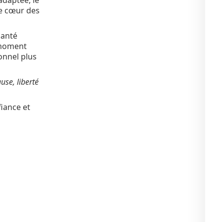
adaptée, le
le cœur des
santé
 moment
onnel plus
e, liberté
iance et