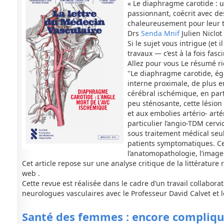
« Le diaphragme carotide : 
passionnant, coécrit avec de
chaleureusement pour leur tem
Drs
Senda Mnif
Julien Niclot
Si le sujet vous intrigue (et
travaux — c’est à la fois fas
Allez pour vous Le résumé ri
"Le diaphragme carotide, éga
interne proximale, de plus en
cérébral ischémique, en part
peu sténosante, cette lésio
et aux embolies artério- arté
particulier l’angio-TDM cerv
sous traitement médical seul,
patients symptomatiques. Cet
l’anatomopathologie, l’imager
Cet article repose sur une analyse critique de la littératur
web .
Cette revue est réalisée dans le cadre d’un travail collaborat
neurologues vasculaires avec le Professeur David Calvet et les
Santé des femmes : encore compliqué