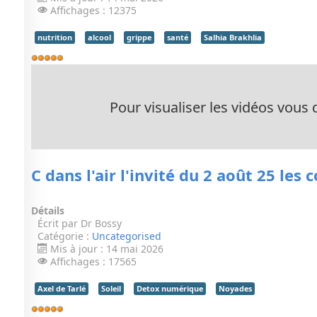
Affichages : 12375
nutrition
alcool
grippe
santé
Salhia Brakhlia
Vote
utilisateur:
5
/
5
Pour visualiser les vidéos vous d
C dans l'air l'invité du 2 août 25 les co
Détails
Écrit par
Dr Bossy
Catégorie :
Uncategorised
Mis à jour : 14 mai 2026
Affichages : 17565
Axel de Tarlé
Soleil
Detox numérique
Noyades
Vote