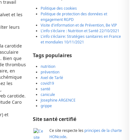
 travail
Politique des cookies
Politique de protection des données et
lvet et les
engagement RGPD
Visite d'information et de Prévention, Be VIP
lter leurs
L'info s'éclaire : Nutrition et Santé 22/10/2021
L'info s'éclaire: Stratégies sanitaires en France
et mondiales 10/11/2021
la carotide
asculaire
Tags populaires
s. Bien que
 de thrombus
nutrition
aire, en
prévention
 ischémique
Axel de Tarlé
ez les
covid19
santé
,
canicule
web carotide.
Josephine ARGENCE
’étude Caro
grippe
r) et
Site santé certifié
Ce site respecte les
principes de la charte
HONcode
.