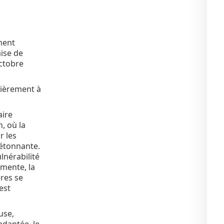
ment
ise de
octobre
ulièrement à
aire
, où la
r les
 étonnante.
lnérabilité
gmente, la
ères se
est
ause,