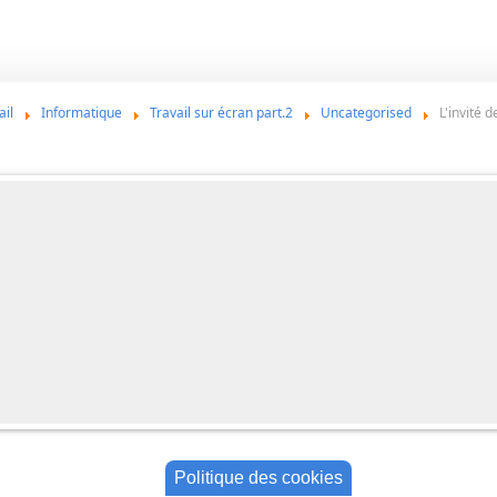
ail
Informatique
Travail sur écran part.2
Uncategorised
L'invité 
Politique des cookies