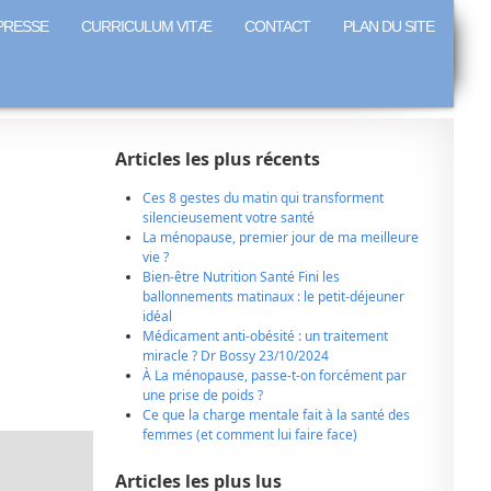
PRESSE
CURRICULUM VITÆ
CONTACT
PLAN DU SITE
Articles les plus récents
Ces 8 gestes du matin qui transforment
silencieusement votre santé
La ménopause, premier jour de ma meilleure
vie ?
Bien-être Nutrition Santé Fini les
ballonnements matinaux : le petit-déjeuner
idéal
Médicament anti-obésité : un traitement
miracle ? Dr Bossy 23/10/2024
À La ménopause, passe-t-on forcément par
une prise de poids ?
Ce que la charge mentale fait à la santé des
femmes (et comment lui faire face)
Articles les plus lus