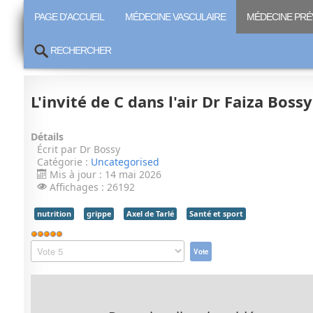
PAGE D'ACCUEIL
MÉDECINE VASCULAIRE
MÉDECINE PRÉ
RECHERCHER
L'invité de C dans l'air Dr Faiza Boss
Détails
Écrit par
Dr Bossy
Catégorie :
Uncategorised
Mis à jour : 14 mai 2026
Affichages : 26192
nutrition
grippe
Axel de Tarlé
Santé et sport
Vote
utilisateur:
Veuillez
5
/
5
voter