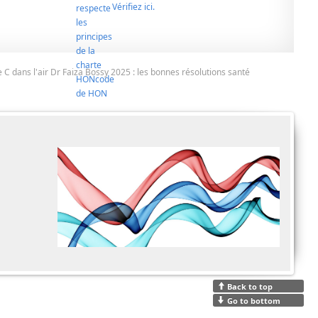
Vérifiez ici.
de C dans l'air Dr Faiza Bossy 2025 : les bonnes résolutions santé
Back to top
Go to bottom