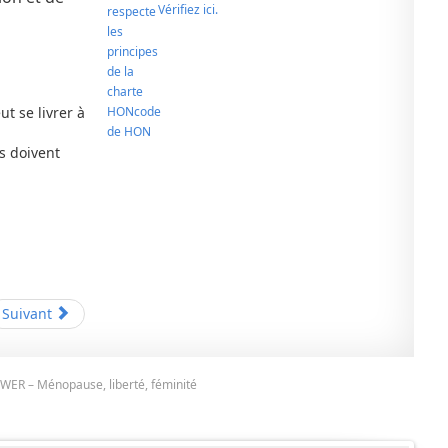
Vérifiez ici.
ut se livrer à
s doivent
Suivant
R – Ménopause, liberté, féminité