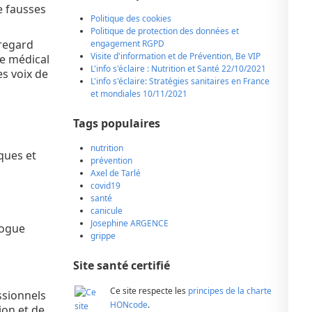
e fausses
Politique des cookies
Politique de protection des données et
regard
engagement RGPD
Visite d'information et de Prévention, Be VIP
ge médical
L'info s'éclaire : Nutrition et Santé 22/10/2021
s voix de
L'info s'éclaire: Stratégies sanitaires en France
et mondiales 10/11/2021
Tags populaires
nutrition
ques et
prévention
Axel de Tarlé
covid19
santé
canicule
Josephine ARGENCE
logue
grippe
Site santé certifié
Ce site respecte les
principes de la charte
ssionnels
HONcode
.
ion et de