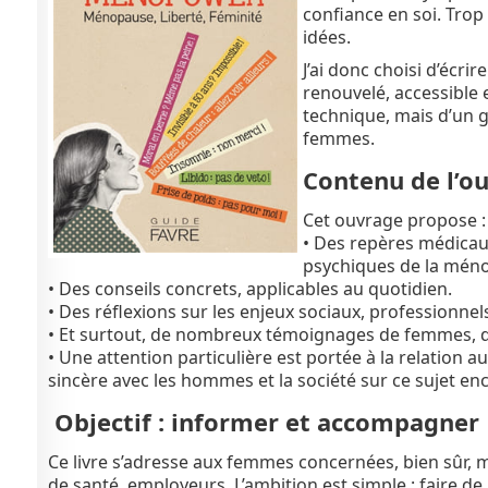
confiance en soi. Trop
idées.
J’ai donc choisi d’écrir
renouvelé, accessible e
technique, mais d’un g
femmes.
Contenu de l’o
Cet ouvrage propose :
• Des repères médicaux
psychiques de la mén
• Des conseils concrets, applicables au quotidien.
• Des réflexions sur les enjeux sociaux, professionnels
• Et surtout, de nombreux témoignages de femmes, qui 
• Une attention particulière est portée à la relation au
sincère avec les hommes et la société sur ce sujet en
Objectif : informer et accompagner
Ce livre s’adresse aux femmes concernées, bien sûr, ma
de santé, employeurs. L’ambition est simple : faire 