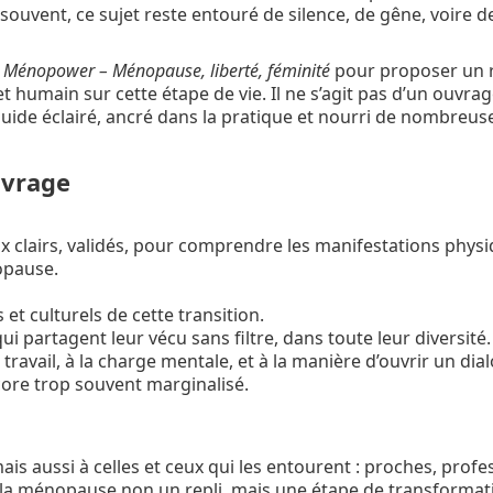
 souvent, ce sujet reste entouré de silence, de gêne, voire d
e
Ménopower – Ménopause, liberté, féminité
pour proposer un 
t humain sur cette étape de vie. Il ne s’agit pas d’un ouvra
uide éclairé, ancré dans la pratique et nourri de nombreuse
uvrage
 clairs, validés, pour comprendre les manifestations physi
opause.
 et culturels de cette transition.
partagent leur vécu sans filtre, dans toute leur diversité.
 travail, à la charge mentale, et à la manière d’ouvrir un dia
core trop souvent marginalisé.
is aussi à celles et ceux qui les entourent : proches, profe
de la ménopause non un repli, mais une étape de transformat