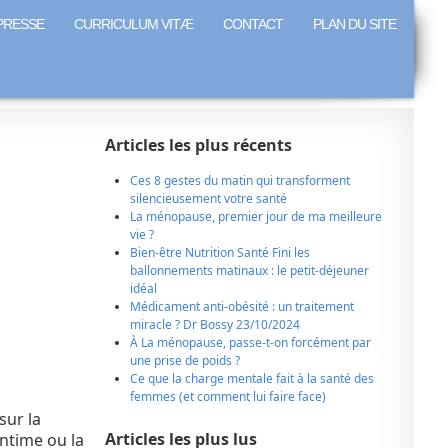
PRESSE
CURRICULUM VITÆ
CONTACT
PLAN DU SITE
Articles les plus récents
Ces 8 gestes du matin qui transforment
silencieusement votre santé
La ménopause, premier jour de ma meilleure
vie ?
Bien-être Nutrition Santé Fini les
ballonnements matinaux : le petit-déjeuner
idéal
Médicament anti-obésité : un traitement
miracle ? Dr Bossy 23/10/2024
À La ménopause, passe-t-on forcément par
une prise de poids ?
Ce que la charge mentale fait à la santé des
femmes (et comment lui faire face)
sur la
Articles les plus lus
ntime ou la