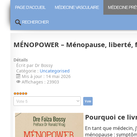
PAGE D'ACCUEIL
MÉDECINE VASCULAIRE
MÉDECINE PRÉ
RECHERCHER
MÉNOPOWER – Ménopause, liberté, 
Détails
Écrit par
Dr Bossy
Catégorie :
Uncategorised
Mis à jour : 14 mai 2026
Affichages : 23903
Vote
utilisateur:
Veuillez
5
/
5
voter
Pourquoi ce liv
En tant que médecin, j
ménopause : symptômes,