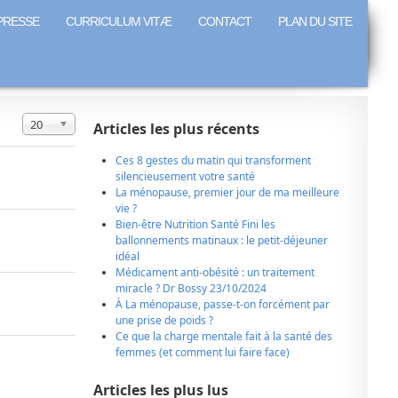
PRESSE
CURRICULUM VITÆ
CONTACT
PLAN DU SITE
Affichage #
20
Articles les plus récents
Ces 8 gestes du matin qui transforment
silencieusement votre santé
La ménopause, premier jour de ma meilleure
vie ?
Bien-être Nutrition Santé Fini les
ballonnements matinaux : le petit-déjeuner
idéal
Médicament anti-obésité : un traitement
miracle ? Dr Bossy 23/10/2024
À La ménopause, passe-t-on forcément par
une prise de poids ?
Ce que la charge mentale fait à la santé des
femmes (et comment lui faire face)
Articles les plus lus