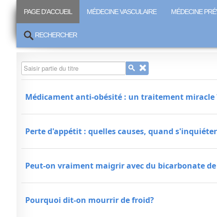
PAGE D'ACCUEIL
MÉDECINE VASCULAIRE
MÉDECINE PRÉ
RECHERCHER
Saisir partie du titre
Médicament anti-obésité : un traitement miracle 
Perte d'appétit : quelles causes, quand s'inquiéter
Peut-on vraiment maigrir avec du bicarbonate de
Pourquoi dit-on mourrir de froid?